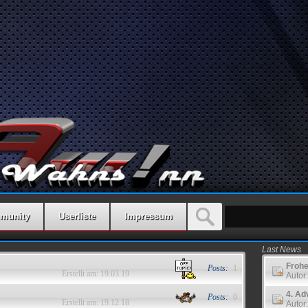
munity
Userliste
Impressum
Last News
Froh
Posts:
1
Erstellt am: 19.03.19
Autor
4. Ad
Posts:
0
Erstellt am: 19.12.18
Autor