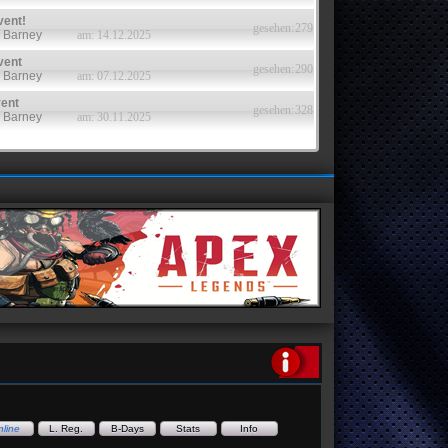
vent!
gesehen:
279
: Barney
am: 14.12.2025
vent
gesehen:
290
: Barney
am: 07.12.2025
ent
gesehen:
328
: Barney
am: 30.11.2025
Apex Legends
EA
line
L. Reg.
B-Days
Stats
Info