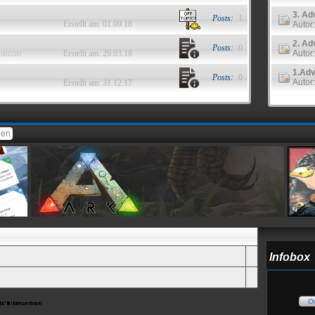
3. Ad
Posts:
1
Erstellt am: 01.09.18
Autor
2. Ad
Posts:
0
alcon
Erstellt am: 29.03.18
Autor
1.Adv
Posts:
0
Autor
Erstellt am: 31.12.17
ien
ARK Community
Forum
Infobox
On