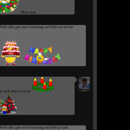
Moin moin
Wolfi alles gute zum Geburtstag und bleib wie du bist
e noch dann is soweit
Wolfi alles gute zum Geburtstag und bleib g´sund