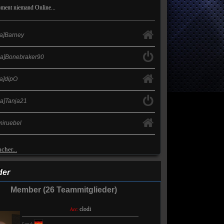
nt niemand Online...
ja]Barney
ja]Bonebraker90
ja]dipO
ja]Tanja21
miruebel
cher...
der
Member (26 Teammitglieder)
clodi
Acc: