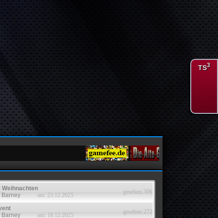
3
TS
e Weihnachten
gesehen:
306
: Barney
am: 23.12.2025
vent
gesehen:
272
: Barney
am: 18.12.2025