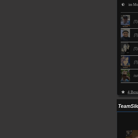
im Mome
[T
[T
[T
[T
is
4 Besu
TeamSli
Barney
Acc: