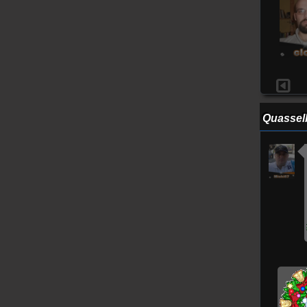
Land:
Sachsen bei Ansbach
Wohnort:
59 Jahre
Alter:
Aktiv:
24.04.2013
Dabei seid:
Leader
Position:
Quassel