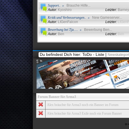
Support.. »
Brauche Hilfe...
Autor:
Kyoshiro
Letzter:
Barney
Kritik und Verbesserungen.. »
New Gameserver...
Autor:
LtGenFalcon
Letzter:
LtGenF
Bewerbung bei Tja..... »
Bewerbung Ben...
Autor:
Ben
Letzter:
Ben
Du befindest Dich hier: ToDo - Liste |
Newskategor
Battlefield Inside
Infos rund um Battlefield...
Forum Banner für Arma3
Alex bräuchte für Arma3 noch ein Banner im Forum
Alex bräuchte für Arma3 Exile noch ein Forum Banner